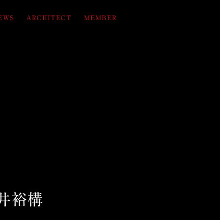
EWS
ARCHITECT
MEMBER
糸井裕構